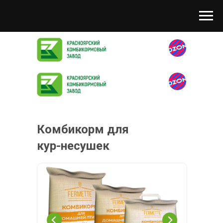
Комбикорм для
кур-несушек
Инфо
группа